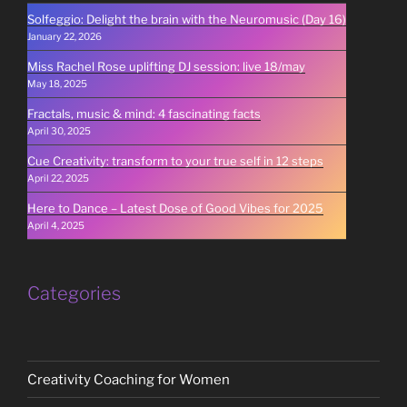
Solfeggio: Delight the brain with the Neuromusic (Day 16)
January 22, 2026
Miss Rachel Rose uplifting DJ session: live 18/may
May 18, 2025
Fractals, music & mind: 4 fascinating facts
April 30, 2025
Cue Creativity: transform to your true self in 12 steps
April 22, 2025
Here to Dance – Latest Dose of Good Vibes for 2025
April 4, 2025
Categories
Creativity Coaching for Women