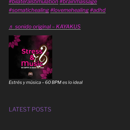
#bilateralstimulation
#brainmassage
#somatichealing
#lovemehealing
#adhd
♬ sonido original – KAYAKUS
Estrés y música – 60 BPM es lo ideal
LATEST POSTS