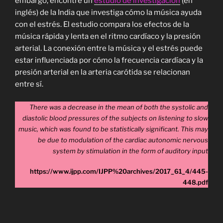
embargo, encontré un
estudio de investigación
(en
inglés) de la India que investiga cómo la música ayuda
con el estrés. El estudio compara los efectos de la
música rápida y lenta en el ritmo cardíaco y la presión
arterial. La conexión entre la música y el estrés puede
estar influenciada por cómo la frecuencia cardíaca y la
presión arterial en la arteria carótida se relacionan
entre sí.
There was a decrease in the mean of both the systolic and
diastolic blood pressures of the subjects on listening to slow
music, which was found to be statistically significant. This may
be due to modulation of the cardiac autonomic nervous
system by stimulation in the form of auditory input
https://www.ijpp.com/IJPP%20archives/2017_61_4/445-
448.pdf