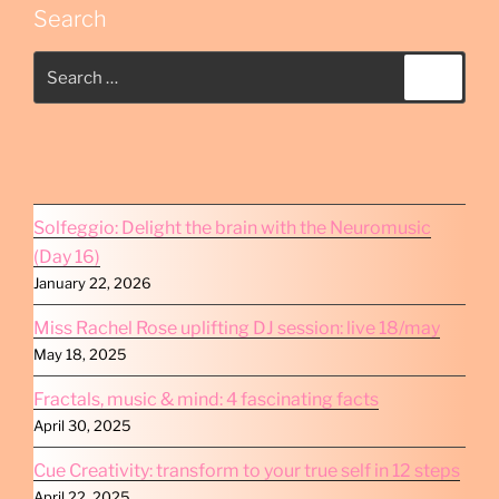
Search
Search
Search
for:
Solfeggio: Delight the brain with the Neuromusic
(Day 16)
January 22, 2026
Miss Rachel Rose uplifting DJ session: live 18/may
May 18, 2025
Fractals, music & mind: 4 fascinating facts
April 30, 2025
Cue Creativity: transform to your true self in 12 steps
April 22, 2025